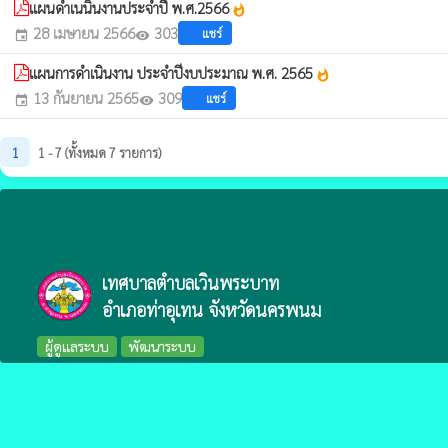
แผนดำเนนินงานประจำปี พ.ศ.2566
whatshot
28 เมษายน 2566
303
แชร์
event
visibility
แผนการดําเนินงาน ประจําปีงบประมาณ พ.ศ. 2565
whatshot
13 กันยายน 2565
309
แชร์
event
visibility
1
1 - 7 (ทั้งหมด 7 รายการ)
เทศบาลตำบลเวินพระบาท
อำเภอท่าอุเทน จังหวัดนครพนม
ผู้ดูแลระบบ
พัฒนาระบบ