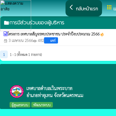
arrow_back_ios
apps
กลับหน้าแรก
เ
การมีส่วนร่วมของผู้บริหาร
folder
โครงการ เทศบาลสัญจรพบประชาชน ประจำปีงบประมาณ 2566
whatshot
3 เมษายน 2566
482
แชร์
event
visibility
1
1 - 1 (ทั้งหมด 1 รายการ)
เทศบาลตำบลเวินพระบาท
อำเภอท่าอุเทน จังหวัดนครพนม
ผู้ดูแลระบบ
พัฒนาระบบ