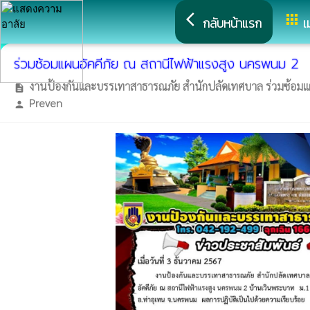
arrow_back_ios
apps
กลับหน้าแรก
เ
ร่วมซ้อมแผนอัคคีภัย ณ สถานีไฟฟ้าแรงสูง นครพนม 2
งานป้องกันและบรรเทาสาธารณภัย สำนักปลัดเทศบาล ร่วมซ้อมแผน
description
Preven
person