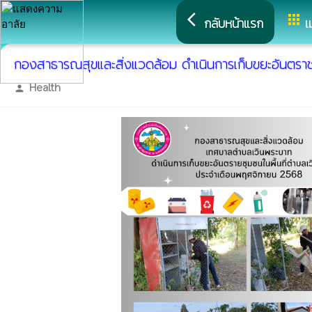
arrow_back_ios
apps
กลับหน้าแรก
เ
กองสาธารณสุขและสิ่งแวดล้อม ดำเนินการเก็บขยะอันตร
Health
person