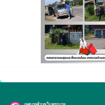
เทศบาลตำบลเวินพระบาท