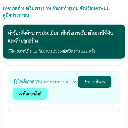
เทศบาลตำบลเวินพระบาท
อำเภอท่าอุเทน จังหวัดนครพนม
›
คู่มือประชาชน
คำรัองคัดค้านการประเมินภาษีหรือการเรียกเก็บภาษีที่ดิน
และสิ่งปลูกสร้าง
เผยแพร่เมื่อ 12 กันยายน 2565
เปิดอ่าน 322 ครั้ง
event
visibility
ไฟล์เอกสาร
attach_file
ดาวน์โหลด
SEJsd9bMon94900.pdf
file_download
คัดลอกลิงก์
link