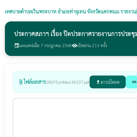
เทศบาลตำบลเวินพระบาท
อำเภอท่าอุเทน จังหวัดนครพนม
›
รายงาน
ประกาศสภาฯ เรื่อง ปิดประกาศรายงานการประชุมสภา
เผยแพร่เมื่อ 7 กรกฎาคม 2568
เปิดอ่าน 213 ครั้ง
event
visibility
ไฟล์เอกสาร
attach_file
ดาวน์โหลด
SRDF5uhMon30337.pdf
file_download
link