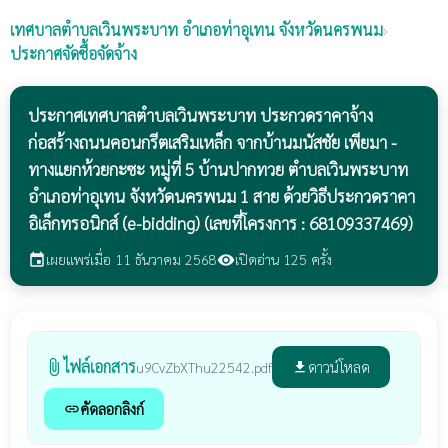
เทศบาลตำบลเวินพระบาท
อำเภอท่าอุเทน จังหวัดนครพนม
›
ประกาศจัดซื้อจัดจ้าง
ประกาศเทศบาลตำบลเวินพระบาท ประกวดราคาจ้าง
ก่อสร้างถนนคอนกรีตเสริมเหล็ก จากบ้านมนัสชัย เพียมา -
ทางแยกห้วยกะซะ หมู่ที่ 5 บ้านปากทวย ตำบลเวินพระบาท
อำเภอท่าอุเทน จังหวัดนครพนม 1 สาย ด้วยวิธีประกวดราคา
อิเล็กทรอนิกส์ (e-bidding) (เลขที่โครงการ : 68109337469)
เผยแพร่เมื่อ 11 ธันวาคม 2568
เปิดอ่าน 125 ครั้ง
event
visibility
ไฟล์เอกสาร
attach_file
ดาวน์โหลด
u9CvZbXThu22542.pdf
file_download
คัดลอกลิงก์
link