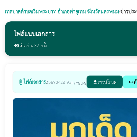
เทศบาลตำบลเวินพระบาท
อำเภอท่าอุเทน จังหวัดนครพนม
›
ข่าวประ
ไฟล์แนบเอกสาร
เปิดอ่าน 32 ครั้ง
visibility
ไฟล์เอกสาร
attach_file
ดาวน์โหลด
ค
25690428_9aIryHg.jpg
file_download
link