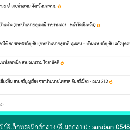
กทวย อำเภอท่าอุเทน จังหวัดนคพนม
whatshot
 บ้านม่วง (จากบ้านนายลุนมณี ราชรามทอง - หน้าวัดอัมพวัน)
whatshot
โสกใต้ ซอยเพชรขวัญชัย (จากบ้านนายสุชาติ ทุมเสน – บ้านนายขวัญชัย แก้วบุดต
้านนาโสกเหนือ สายถนนรวม ใจสามัคคี
whatshot
เชียงยืน สายศรีบุญเรือง จากบ้านนายไพศาล อินศรีเมือง - ถนน 212
whatshot
าร)
ษณีย์อิเล็กทรอนิกส์กลาง (อีเมลกลาง) :
saraban_0548