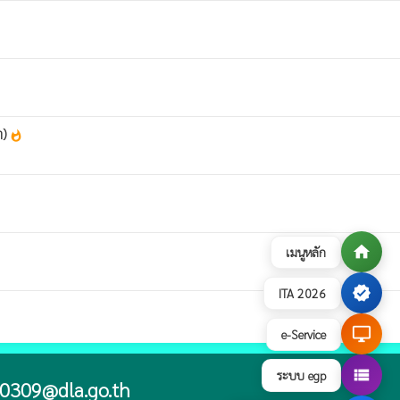
า)
whatshot
home
เมนูหลัก
verified
ITA 2026
desktop_windows
e-Service
view_list
ระบบ egp
0309@dla.go.th