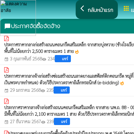
arrow_back_ios
apps
กลับหน้าแรก
เ
ประกาศจัดซื้อจัดจ้าง
chat_bubble
ประกาศราคากลางก่อสร้างถนนคอนกรีตเสริมเหล็ก จากสายบุ่งหวาย (ข้างโรงเรีย
พื้นที่ไม่น้อยกว่า 2,500 ตารางเมตร 1 สาย
whatshot
3 กุมภาพันธ์ 2568
234
แชร์
event
visibility
ประกาศราคากลางจ้างก่อสร้างซ่อมสร้างถนนลาดยางแอสฟัลท์ติกคอนกรีต หมู่ท
เวินพระบาทกำหนด) ด้วยวิธีประกวดราคาอิเล็กทรอนิกส์ (e-bidding)
whatshot
29 มกราคม 2568
235
แชร์
event
visibility
ประกกาศราคากลางจ้างก่อสร้างถนนคอนกรีตเสริมเหล็ก จากสาย นพ.ถ. 88 - 004
มีพื้นที่ไม่น้อยกว่า 2,100 ตารางเมตร 1 สาย ด้วยวิธีประกวดราคาอิเล็กทรอนิก
27 ธันวาคม 2567
239
แชร์
event
visibility
ประกาศเผยแพร่แผนการจัดซื้อจัดจ้างประจำปีงบประมาณ พ.ศ.2568 โครงการก