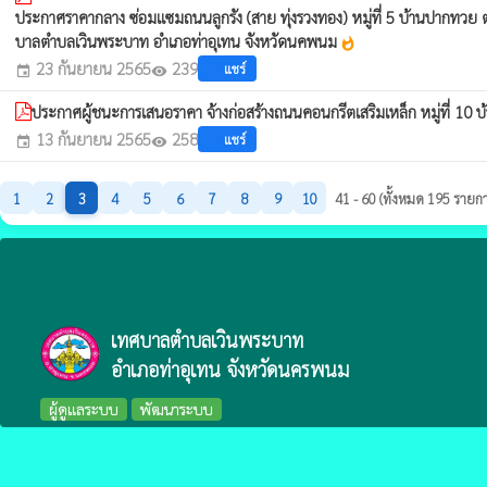
ประกาศราคากลาง ซ่อมแซมถนนลูกรัง (สาย ทุ่งรวงทอง) หมู่ที่ 5 บ้านปากทวย 
บาลตำบลเวินพระบาท อำเภอท่าอุเทน จังหวัดนคพนม
whatshot
23 กันยายน 2565
239
แชร์
event
visibility
ประกาศผู้ชนะการเสนอราคา จ้างก่อสร้างถนนคอนกรีตเสริมเหล็ก หมู่ที่ 10 
13 กันยายน 2565
258
แชร์
event
visibility
1
2
3
4
5
6
7
8
9
10
41 - 60 (ทั้งหมด 195 รายก
เทศบาลตำบลเวินพระบาท
อำเภอท่าอุเทน จังหวัดนครพนม
ผู้ดูแลระบบ
พัฒนาระบบ